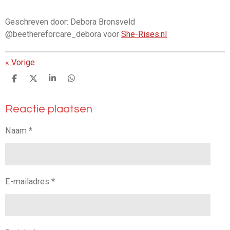
Geschreven door: Debora Bronsveld
@beethereforcare_debora voor
She-Rises.nl
«
Vorige
D
D
S
D
e
e
h
e
l
e
a
l
Reactie plaatsen
e
l
r
e
n
e
n
Naam *
E-mailadres *