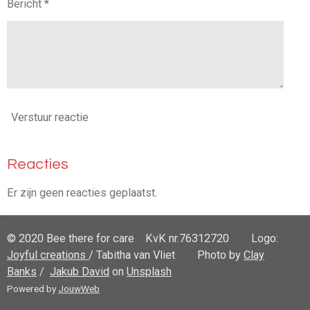
Bericht *
Verstuur reactie
Reacties
Er zijn geen reacties geplaatst.
© 2020 Bee there for care KvK nr.76312720 Logo:
Joyful creations
/ Tabitha van Vliet
Photo by
Clay
Banks
/
Jakub David
on
Unsplash
Powered by
JouwWeb