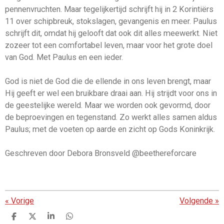
pennenvruchten. Maar tegelijkertijd schrijft hij in 2 Korintiërs
11 over schipbreuk, stokslagen, gevangenis en meer. Paulus
schrijft dit, omdat hij gelooft dat ook dit alles meewerkt. Niet
zozeer tot een comfortabel leven, maar voor het grote doel
van God. Met Paulus en een ieder.
God is niet de God die de ellende in ons leven brengt, maar
Hij geeft er wel een bruikbare draai aan. Hij strijdt voor ons in
de geestelijke wereld. Maar we worden ook gevormd, door
de beproevingen en tegenstand. Zo werkt alles samen aldus
Paulus; met de voeten op aarde en zicht op Gods Koninkrijk.
Geschreven door Debora Bronsveld @beethereforcare
«
Vorige
Volgende
»
D
D
S
D