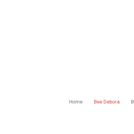
Ga
direct
naar
de
hoofdinhoud
Home
Bee Debora
B