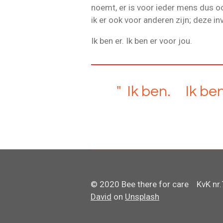
noemt, er is voor ieder mens dus o
ik er ook voor anderen zijn; deze in
Ik ben er. Ik ben er voor jou.
" Ik ben. Ik ben 
© 2020 Bee there for care KvK
David
on
Unsplash