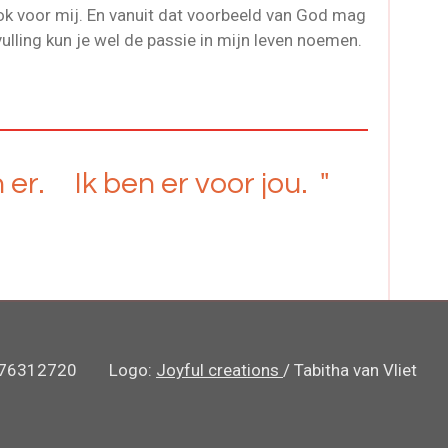
ok voor mij. En vanuit dat voorbeeld van God mag
vulling kun je wel de passie in mijn leven noemen.
er. Ik ben er voor jou. "
 nr.76312720 Logo:
Joyful creations
/ Tabitha van Vlie