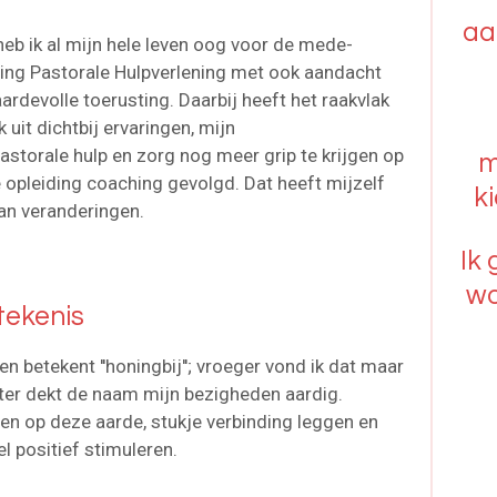
aa
eb ik al mijn hele leven oog voor de mede-
ding Pastorale Hulpverlening met ook aandacht
rdevolle toerusting. Daarbij heeft het raakvlak
 uit dichtbij ervaringen, mijn
astorale hulp en zorg nog meer grip te krijgen op
m
 opleiding coaching gevolgd. Dat heeft mijzelf
k
an veranderingen.
Ik
wo
tekenis
 betekent ''honingbij''
; vroeger vond ik dat maar
ter dekt de naam mijn bezigheden aardig.
 op deze aarde, stukje verbinding leggen en
 positief stimuleren.