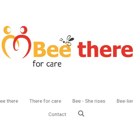
ee there
There for care
Bee - She rises
Bee-lie
Contact