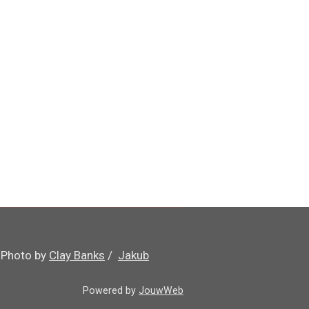
t
Photo by
Clay Banks
/
Jakub
Powered by
JouwWeb