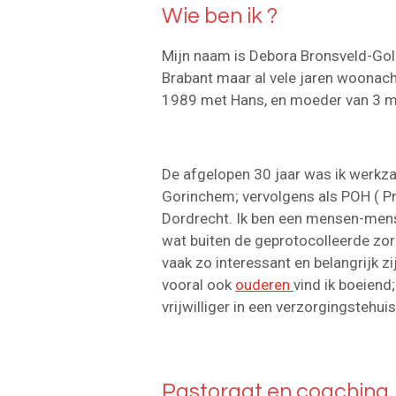
Wie ben ik ?
Mijn naam is Debora Bronsveld-Go
Brabant maar al vele jaren woonach
1989 met Hans, en moeder van 3 ma
De afgelopen 30 jaar was ik werkza
Gorinchem; vervolgens als POH ( Pr
Dordrecht. Ik ben een mensen-mens e
wat buiten de geprotocolleerde zorg
vaak zo interessant en belangrijk z
vooral ook
ouderen
vind ik boeiend
vrijwilliger in een verzorgingstehu
Pastoraat en coaching