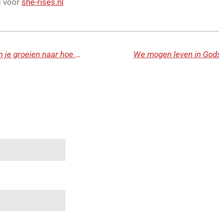
d voor
she-rises.nl
Met een leven verborgen in God kun je groeien naar hoe God je bedoeld heeft.