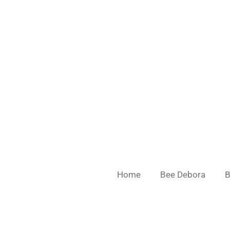
Ga
direct
naar
de
hoofdinhoud
Home
Bee Debora
B