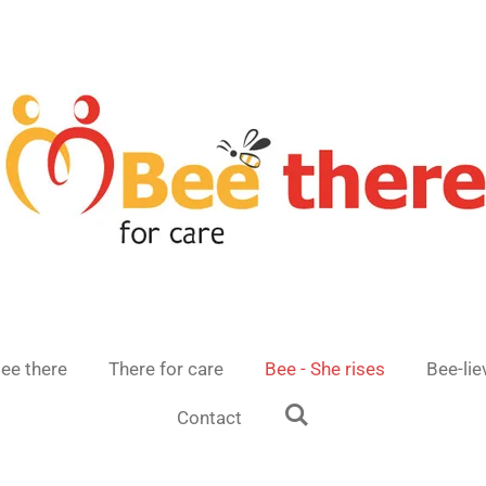
ee there
There for care
Bee - She rises
Bee-lie
Contact