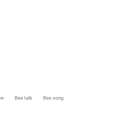
ve
Bee talk
Bee song