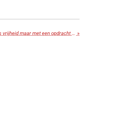
We mogen leven in Gods vrijheid maar met een opdracht om zoveel mogelijk anderen te bereiken.
»