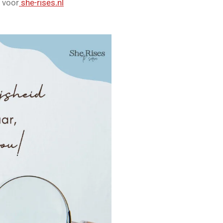
 voor
she-rises.nl