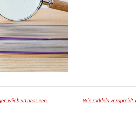
Laat de wijsheid van Boven mijn eigen wijsheid naar een ander level brengen.