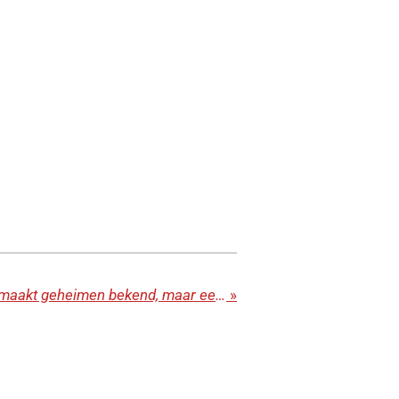
Wie roddels verspreidt, maakt geheimen bekend, maar een betrouwbaar mens kan geheimen bewaren. Spreuken 11:13
»