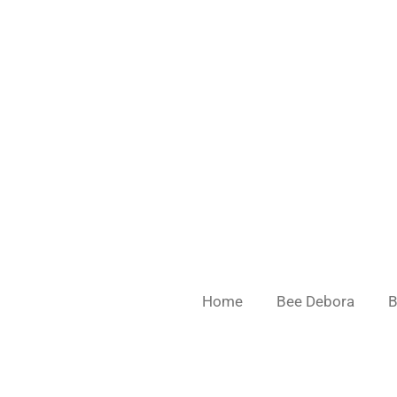
Ga
direct
naar
de
hoofdinhoud
Home
Bee Debora
B