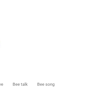
ve
Bee talk
Bee song