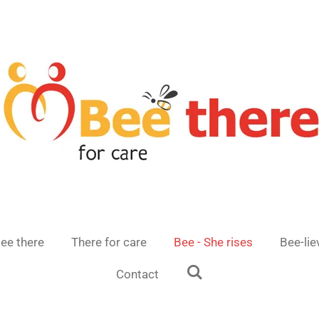
ee there
There for care
Bee - She rises
Bee-lie
Contact