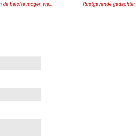
Verzegeld met de Heilige Geest van de belofte mogen we het echte leven leven en doorgeven.