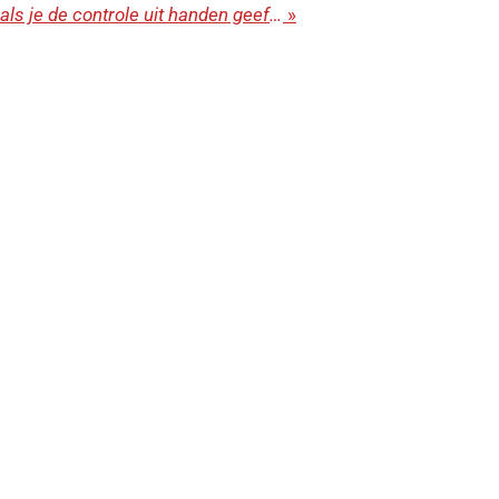
Rustgevende gedachte: als je de controle uit handen geeft, baant God voor jou de weg.
»