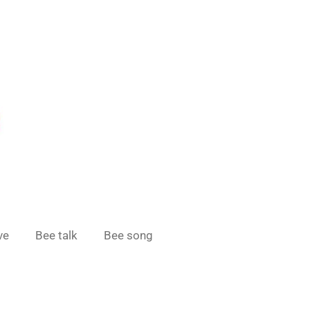
ve
Bee talk
Bee song