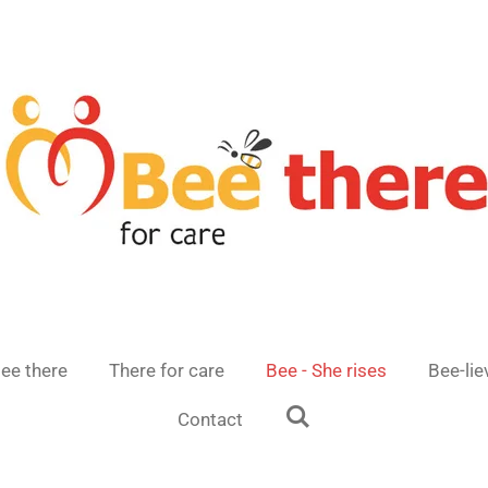
ee there
There for care
Bee - She rises
Bee-lie
Contact