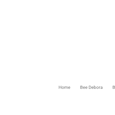
Ga
direct
naar
de
hoofdinhoud
Home
Bee Debora
B