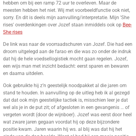
hebben om bij een ramp 72 uur te overleven. Maar de
meesten hebben het niet. Wij met voorbeeldfunctie ook niet,
sorry.
En dit is deels mijn aanvulling/interpretatie. Mijn 'She
rises' overdenkingen over Jozef staan inmiddels ook op
Bee-
She rises
De
link was naar de voorraadschuren van Jozef. Die had een
droom uitgelegd aan de farao en die was zo onder de indruk
dat hij de hele voedsellogistiek mocht gaan regelen. Jozef,
een wijs man met inzicht bedacht: eerst sparen en bewaren
en daarna uitdelen.
Ook gebruikte hij z’n geestelijk noodpakket al die jaren om
stand te houden. In aanvulling op de uitleg heb ik al gezegd
dat dat ook mijn geestelijke tactiek is, misschien leer je dat
wel als je in de put zit; of afgesloten in een gevangenis … of
vergeten wordt (door de wijnboer).
Jozef was eerst door heel
wat zware jaren gegaan voordat hij op deze bijzondere
positie kwam. Jaren waarin hij ws. al blij was dat hij het