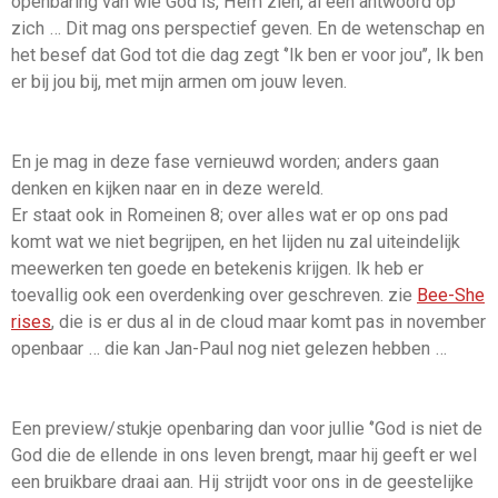
openbaring van wie God is, Hem zien, al een antwoord op
zich … Dit mag ons perspectief geven. En de wetenschap en
het besef dat God tot die dag zegt ‘’Ik ben er voor jou’’, Ik ben
er bij jou bij, met mijn armen om jouw leven.
En je mag in deze fase vernieuwd worden; anders gaan
denken en kijken naar en in deze wereld.
Er staat ook in Romeinen 8; over alles wat er op ons pad
komt wat we niet begrijpen, en het lijden nu zal uiteindelijk
meewerken ten goede en betekenis krijgen. Ik heb er
toevallig ook een overdenking over geschreven. zie
Bee-She
rises
, die is er dus al in de cloud maar komt pas in november
openbaar
… die kan Jan-Paul nog niet gelezen hebben …
Een preview/stukje openbaring dan voor jullie ‘’God is niet de
God die de ellende in ons leven brengt, maar hij geeft er wel
een bruikbare draai aan. Hij strijdt voor ons in de geestelijke