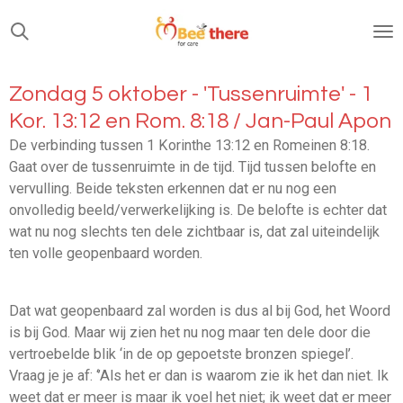
Ga
direct
naar
de
Zondag 5 oktober - 'Tussenruimte' - 1
hoofdinhoud
Kor. 13:12 en Rom. 8:18 / Jan-Paul Apon
De verbinding tussen
1 Korinthe 13:12 en
Romeinen 8:18.
Gaat over de tussenruimte in de tijd. Tijd tussen belofte en
ve
rvulling. Beide teksten erkennen dat er nu nog een
onvolledig beeld/verwerkelijking is. De belofte is echter dat
wat nu nog slechts ten dele zichtbaar is, dat zal uiteindelijk
ten volle geopenbaard worden.
Dat wat geopenbaard zal worden is dus al bij God, het Woord
is bij God. Maar wij zien het nu nog maar ten dele door die
vertroebelde blik ‘in de op gepoetste bronzen spiegel’.
Vraag je je af: ‘’Als het er dan is waarom zie ik het dan niet. Ik
weet dat er meer is maar ik voel het niet; ik weet dat er meer