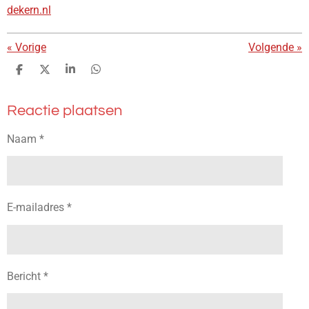
dekern.nl
«
Vorige
Volgende
»
D
D
S
D
e
e
h
e
l
e
a
l
Reactie plaatsen
e
l
r
e
n
e
n
Naam *
E-mailadres *
Bericht *